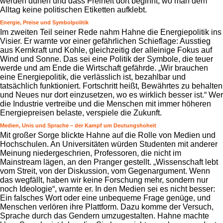
werden dürfen und dass Freiheit dort beginnt, wo man dem
Alltag keine politischen Etiketten aufklebt.
Energie, Preise und Symbolpolitik
Im zweiten Teil seiner Rede nahm Hahne die Energiepolitik ins
Visier. Er warnte vor einer gefährlichen Schieflage: Ausstieg
aus Kernkraft und Kohle, gleichzeitig der alleinige Fokus auf
Wind und Sonne. Das sei eine Politik der Symbole, die teuer
werde und am Ende die Wirtschaft gefährde. „Wir brauchen
eine Energiepolitik, die verlässlich ist, bezahlbar und
tatsächlich funktioniert. Fortschritt heißt, Bewährtes zu behalten
und Neues nur dort einzusetzen, wo es wirklich besser ist.“ Wer
die Industrie vertreibe und die Menschen mit immer höheren
Energiepreisen belaste, verspiele die Zukunft.
Medien, Unis und Sprache – der Kampf um Deutungshoheit
Mit großer Sorge blickte Hahne auf die Rolle von Medien und
Hochschulen. An Universitäten würden Studenten mit anderer
Meinung niedergeschrien, Professoren, die nicht im
Mainstream lägen, an den Pranger gestellt. „Wissenschaft lebt
vom Streit, von der Diskussion, vom Gegenargument. Wenn
das wegfällt, haben wir keine Forschung mehr, sondern nur
noch Ideologie“, warnte er. In den Medien sei es nicht besser:
Ein falsches Wort oder eine unbequeme Frage genüge, und
Menschen verlören ihre Plattform. Dazu komme der Versuch,
Sprache durch das Gendern umzugestalten. Hahne machte