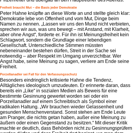
Freiheit braucht Mut – die Basis jeder Demokratie
Peter Hahne knüpfte an diese Worte an und stellte gleich klar:
Demokratie lebe von Offenheit und vom Mut, Dinge beim
Namen zu nennen. „Lassen wir uns den Mund nicht verbieten,
sprechen wir aus, was uns bewegt – mit Anstand, mit Klarheit,
aber ohne Angst“, forderte er. Für ihn ist Meinungsfreiheit kein
Schlagwort, sondern die Grundlage einer lebendigen
Gesellschaft. Unterschiedliche Stimmen müssten
nebeneinander bestehen dürfen, Streit in der Sache sei
notwendig – aber Respekt im Umgang unverzichtbar. Wer
Angst habe, seine Meinung zu sagen, verliere am Ende seine
Freiheit.
Porzellanadler sei Fall für den Verfassungsschutz
Besonders eindringlich kritisierte Hahne die Tendenz,
Alltägliches ideologisch umzudeuten. Er erinnerte daran, dass
bereits ein „Like“ in sozialen Medien als Beweis für eine
bestimmte Gesinnung gewertet worden sei oder ein
Porzellanadler auf einem Schreibtisch als Symbol einer
radikalen Haltung. „Wir brauchen wieder Gelassenheit und
gesunden Menschenverstand. Sonst stehen am Ende Leute
am Pranger, die nichts getan haben, außer eine Meinung zu
äußern oder einen Gegenstand zu besitzen.“ Mit dieser Kritik
machte er deutlich, dass Behörden nicht zu Gesinnungsprüfern