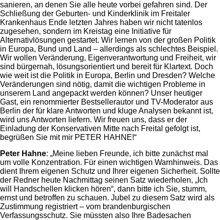
sanieren, an denen Sie alle heute vorbei gefahren sind. Der
Schließung der Geburten- und Kinderklinik im Freitaler
Krankenhaus Ende letzten Jahres haben wir nicht tatenlos
zugesehen, sondern im Kreistag eine Initiative für
Alternativlösungen gestartet. Wir lernen von der großen Politik
in Europa, Bund und Land – allerdings als schlechtes Beispiel.
Wir wollen Veränderung, Eigenverantwortung und Freiheit, wir
sind bürgernah, lösungsorientiert und bereit für Klartext. Doch
wie weit ist die Politik in Europa, Berlin und Dresden? Welche
Veränderungen sind nötig, damit die wichtigen Probleme in
unserem Land angepackt werden können? Unser heutiger
Gast, ein renommierter Bestsellerautor und TV-Moderator aus
Berlin der für klare Antworten und kluge Analysen bekannt ist,
wird uns Antworten liefern. Wir freuen uns, dass er der
Einladung der Konservativen Mitte nach Freital gefolgt ist,
begrüßen Sie mit mir PETER HAHNE!“
Peter Hahne
: „Meine lieben Freunde, ich bitte zunächst mal um volle Konzentration. Für einen wichtigen Warnhinweis. Das dient Ihrem eigenen Schutz und Ihrer eigenen Sicherheit. Sollte der Redner heute Nachmittag seinen Satz wiederholen, „Ich will Handschellen klicken hören“, dann bitte ich Sie, stumm, ernst und betroffen zu schauen. Jubel zu diesem Satz wird als Zustimmung registriert – vom brandenburgischen Verfassungsschutz. Sie müssten also Ihre Badesachen mitgebracht haben, sollten Sie zu diesem Satz jubeln. Liebe Freunde hier in Freital, allen Ernstes: Der Verfassungsschutz von Brandenburg, der die AfD jetzt als gesichert rechtsextremistisch eingestuft hat, hat als Begründung angeführt, dass ein Abgeordneter den Satz von Peter Hahne „Ich will Handschellen klicken hören“ mit einem Like versehen hat, also mit einer Zustimmung. Das sei also der Beweis, der Mann sei absolut rechtsradikal. Und nun sage ich: In dieser Region ist das ganz besonders gefährlich. Ein anderer Abgeordneter ist deswegen als Extremist gebrandmarkt worden, weil er auf seinem Schreibtisch einen Adler aus weißem Porzellan stehen hat. Das sei, so sagt der Verfassungsschutz offiziell, ein ikonografisches Symbol nationalsozialistischer Ästhetik. Jetzt frage ich meinen Freund Horst Lichter von „Bares für Rares“. Die Sendung, die ich immer gerne gucke, die ist wirklich eine meiner Lieblingssendungen. Aber stellen Sie sich vor, was das bedeutet: Wenn heute ganz normale Sätze gesagt werden oder jemand einen ganz normalen Porzellangegenstand besitzt, ist er angeblich gesichert rechtsradikal. Ich habe in meinem neuen Buch ausführlich Stellung bezogen. Es ist eines der wenigen Formate im ZDF, die man noch gut sehen kann. Aber auch dort geht man jetzt auf Genderkurs – nur da macht keiner mit. Weder die Experten noch die Verkäufer noch die Käufer, die machen einfach nicht mit. Ist doch herrlich. Aber Sie müssen sich allen Ernstes vorstellen, wohin das führt: Immer mehr Dinge des Alltags werden plötzlich politisch gedeutet und überwacht. Das betrifft inzwischen nicht nur Worte, sondern sogar Gegenstände auf dem Schreibtisch. Es geht mir um etwas Grundsätzliches: Wir leben in einer Zeit, in der Zustimmung oder Ablehnung an Gesten festgemacht wird. Ein Like im Internet wird als Beweis für Gesinnung gewertet. Ein Porzellanadler wird als Symbol gelesen. Das ist doch absurd. Wir brauchen wieder Gelassenheit und gesunden Menschenverstand. Sonst stehen am Ende Leute am Pranger, die nichts getan haben, außer eine Meinung zu haben oder ein Dekostück zu besitzen. Liebe Freunde, das ist der Punkt: Wenn Behörden beginnen, Alltägliches ideologisch umzudeuten, geraten wir auf eine schiefe Bahn. Es ist nicht die Aufgabe des Verfassungsschutzes, Likes zu interpretieren oder Porzellanfiguren zu deuten, sondern unsere Demokratie zu schützen. Ich bitte Sie deshalb um Aufmerksamkeit für diese Entwicklungen. Wir müssen widersprechen, wenn Banales politisch kriminalisiert wird, und wir müssen das offen ansprechen. Hier in Freital spürt man: Die Menschen haben ein gutes Gespür für Gerechtigkeit. Sie lassen sich nicht so leicht in Schubladen stecken. Und ich finde, daran sollten wir anknüpfen. Es braucht Mut, Dinge klar zu benennen, und es braucht Humor, um das Absurde auch mal absurd zu nennen. Beides ist wichtig, wenn man in schwierigen Zeiten einen kühlen Kopf behalten will. Wir sollten wieder lernen, miteinander zu reden, statt übereinander zu urteilen. Ich sage Ihnen: Man kann unterschiedlicher Meinung sein. Man kann diskutieren, auch leidenschaftlich. Aber man darf Menschen nicht wegen eines Symbols oder einer Zustimmung in sozialen Medien politisch brandmarken. Das empfinde ich als eine gefährliche Entwicklung. Es trifft heute den einen und morgen den anderen. Deshalb: Wachsam sein, aber nicht hysterisch. Klar bleiben, aber nicht klein beigeben. Darum geht es. Wenn nun manche Medien anfangen, alles zu moralisieren, dann frage ich: Wem nützt das? Hilft es unserem Land? Hilft es den Leuten hier vor Ort? Oder befeuert es nur eine Spaltung, die keiner will? Ich wünsche mir stattdessen, dass wir wieder über Inhalte sprechen: Was ist gut für unsere Kinder, für unsere Wirtschaft, für unsere Sicherheit? Darüber müssen wir reden. Nicht darüber, wer welchen Porzellanadler auf dem Tisch stehen hat. Und wenn wir schon bei Symbolen sind: Schauen Sie sich die ganze Debatte um Windräder an. Da wird so getan, als ob man allein mit diesen Dingern die Welt retten könnte. Aber gleichzeitig zerstören sie Landschaften, vertreiben Vögel, belasten Anwohner mit Lärm und Infraschall. Das alles wird in Kauf genommen, nur um ein ideologisches Signal zu setzen: „Wir tun etwas fürs Klima.“ Aber ob es am Ende wirklich hilft, steht auf einem ganz anderen Blatt. Es ist eben auch hier mehr Symbolpolitik als echte Lösung. Ich sage Ihnen: Wir brauchen eine Energiepolitik, die verlässlich ist. Eine, die bezahlbar ist und die tatsächlich funktioniert. Aber was haben wir? Wir steigen aus der Kernkraft aus, wir bauen Kohle ab, und gleichzeitig sollen wir nur noch auf Sonne und Wind setzen. Das ist eine Rechnung, die einfach nicht aufgeht. Und wenn dann die Industrie ins Ausland abwandert, wenn Arbeitsplätze verloren gehen, dann fragt plötzlich keiner mehr nach, warum das so gekommen ist. Dann heißt es nur: „Das war alternativlos.“ Nein, Freunde, das war es nicht. Alternativlos ist nur eins: dass wir wieder anfangen, mit Vernunft zu entscheiden. Mit klarem Kopf, mit dem Blick auf die Realität. Und das bedeutet, dass wir nicht jeder Mode hinterherlaufen dürfen, die uns als Fortschritt verkauft wird. Fortschritt heißt nicht, dass man alles Alte abschafft, egal ob es funktioniert oder nicht. Fortschritt heißt, dass man Bewährtes behält und Neues nur dort hinzufügt, wo es wirklich besser ist. Deshalb sage ich: Wir brauchen einen Aufstand gegen Ideologie und gegen Idiotie. Gegen Ideologie, weil sie uns blind macht für die Wirklichkeit. Gegen Idiotie, weil sie uns Dinge glauben lassen will, die jeder gesunde Menschenverstand sofort widerlegt. Und das, meine Freunde, ist eine Aufgabe, die wir nur gemeinsam schaffen können. Wenn ich mir die Medienlandschaft ansehe, dann frage ich mich oft: Wo ist eigentlich der Journalismus geblieben, der kritisch nachfragt? Wo sind die Stimmen, die unabhängig berichten, die beide Seiten hören wollen? Stattdessen gibt es immer häufiger nur noch Schlagworte, Etiketten und Bewertungen. Wer nicht in das gewünschte Bild passt, wird ausgegrenzt. Das ist gefährlich, denn eine Demokratie lebt davon, dass auch unbequeme Meinungen ihren Platz haben. Und genau deshalb stehe ich hier. Weil ich nicht glaube, dass Schweigen eine Lösung ist. Man muss Dinge beim Namen nennen dürfen. Man muss Kritik äußern dürfen. Und man muss auch einmal einen Widerspruch aushalten können, ohne sofort von Feinden, Hetzern oder Extremisten zu sprechen. Meinungsfreiheit bedeutet eben nicht, dass alle derselben Meinung sind, sondern dass unterschiedliche Stimmen nebeneinander stehen dürfen. Liebe Freunde, ich weiß, dass viele von Ihnen genau dieses Gefühl haben: Man darf vieles nicht mehr sagen, ohne gleich einen Stempel zu bekommen. Aber ich sage Ihnen: Lassen wir uns den Mund nicht verbieten! Sprechen wir aus, was uns bewegt. Mit Anstand, mit Klarheit, aber ohne Angst. Denn wenn die Angst vorherrscht, dann stirbt die Freiheit. Darum brauchen wir Mut. Mut, Dinge auszusprechen. Mut, Fehler zu benennen. Und Mut, für das einzustehen, was richtig ist. Es geht hier nicht um rechts oder links, es geht um Vernunft gegen Ideologie. Es geht darum, dass wir unser Land nicht einer Denkweise ausliefern, die keine Kritik mehr zulässt. Schauen Sie, wie es inzwischen an den Universitäten läuft. Studenten, die andere Meinungen äußern, werden niedergeschrien oder sogar aus Veranstaltungen ausgeschlossen. Professoren, die nicht im Mainstream liegen, werden an den Pranger gestellt. Das ist keine Wissenschaft mehr, das ist Gesinnungskontrolle. Und so etwas darf in einem freien Land nicht passieren. Wissenschaft lebt vom Streit, von der Diskussion, vom Gegenargument. Wenn das wegfällt, dann haben wir keine Forschung mehr, sondern nur noch Ideologie. Das Gleiche sehen wir in den Medien. Es reicht oft schon ein falsches Wort oder eine unbequeme Frage – und sofort wird jemand gecancelt, verliert seine Stelle oder wird aus dem öffentlichen Diskurs verbannt. Das ist nicht nur unfair, es ist gefährlich. Denn eine Gesellschaft, die keine anderen Stimmen mehr hören will, ist auf dem Weg in die geistige Einbahnstraße. Ich sage Ihnen: Wir müssen wieder dahin zurück, wo Diskussion und Austausch selbstverständlich waren. Wir müssen uns wieder daran gewöhnen, dass es unterschiedliche Sichtweisen gibt. Das ist nicht Schwäche, sondern Stärke. Eine Demokratie lebt davon, dass Argumente gegeneinander abgewogen werden. Wer das unterbindet, zerstört die Grundlage unseres Zusammenlebens. Und deshalb: Lassen Sie uns nicht müde werden, die Stimme zu erheben. Lassen Sie uns nicht einschüchtern. Es wird immer Leute geben, die uns diffamieren wollen. Aber wichtiger ist, dass wir uns selbst treu bleiben und die Wahrheit aussprechen. Auch wenn sie unbequem ist. Gerade dann. Liebe Freunde, es geht nicht darum, alles schlechtzureden. Es geht darum, das Richtige vom Falschen zu unterscheiden. Es geht darum, Realität von Wunschdenken zu trennen. Wir alle wollen ein gutes, sicheres und gerechtes Land. Aber das erreichen wir nicht, indem wir Probleme unter den Teppich kehren oder mit schönen Worten übertünchen. Wir erreichen es nur, wenn wir ehrlich hinschauen und auch unangenehme Wahrheiten aussprechen. Nehmen wir zum Beispiel die Energiepreise. Jeder spürt sie im Alltag, jeder zahlt sie – und zwar teuer. Familien, Rentner, Handwerker, Unternehmer. Alle kämpfen damit. Aber wenn man darauf hinweist, dass diese Preise das Ergebnis einer verfehlten Politik sind, dann wird man sofort als Störenfried hingestellt. Dabei ist es doch unsere Pflicht, genau darauf hinzuweisen. Denn es g