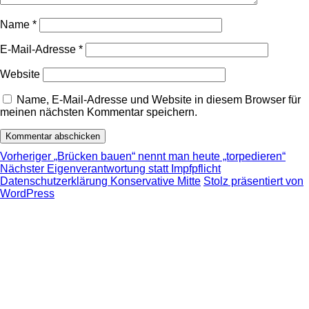
Name
*
E-Mail-Adresse
*
Website
Name, E-Mail-Adresse und Website in diesem Browser für
meinen nächsten Kommentar speichern.
Beitragsnavigation
Vorheriger
Vorheriger
„Brücken bauen“ nennt man heute „torpedieren“
Nächster
Beitrag:
Nächster
Eigenverantwortung statt Impfpflicht
Beitrag:
Datenschutzerklärung Konservative Mitte
Stolz präsentiert von
WordPress