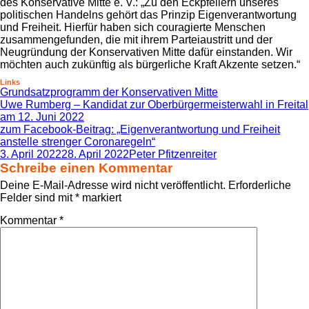
des Konservative Mitte e. V.: „Zu den Eckpfeilern unseres
politischen Handelns gehört das Prinzip Eigenverantwortung
und Freiheit. Hierfür haben sich couragierte Menschen
zusammengefunden, die mit ihrem Parteiaustritt und der
Neugründung der Konservativen Mitte dafür einstanden. Wir
möchten auch zukünftig als bürgerliche Kraft Akzente setzen.“
Links
Grundsatzprogramm der Konservativen Mitte
Uwe Rumberg – Kandidat zur Oberbürgermeisterwahl in Freital
am 12. Juni 2022
zum Facebook-Beitrag: „Eigenverantwortung und Freiheit
anstelle strenger Coronaregeln“
Veröffentlicht
Autor
3. April 2022
28. April 2022
Peter Pfitzenreiter
am
Schreibe einen Kommentar
Deine E-Mail-Adresse wird nicht veröffentlicht.
Erforderliche
Felder sind mit
*
markiert
Kommentar
*