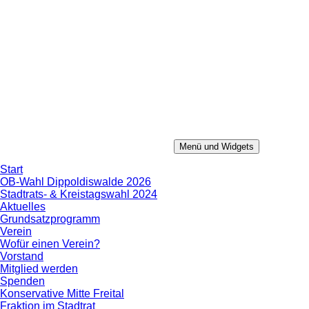
Zum
Inhalt
springen
Menü und Widgets
Konservative Mitte
Aus Erfahrung in die Zukunft.
Start
OB-Wahl Dippoldiswalde 2026
Stadtrats- & Kreistagswahl 2024
Aktuelles
Grundsatzprogramm
Verein
Wofür einen Verein?
Vorstand
Mitglied werden
Spenden
Konservative Mitte Freital
Fraktion im Stadtrat