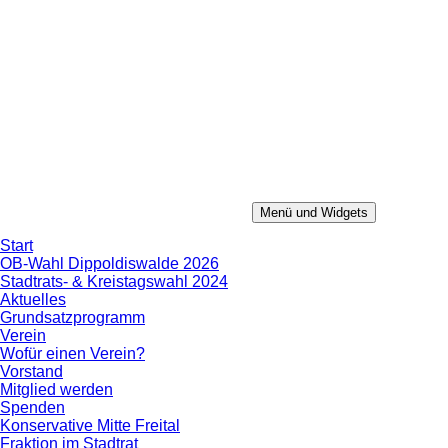
Zum
Inhalt
springen
Menü und Widgets
Konservative Mitte
Aus Erfahrung in die Zukunft.
Start
OB-Wahl Dippoldiswalde 2026
Stadtrats- & Kreistagswahl 2024
Aktuelles
Grundsatzprogramm
Verein
Wofür einen Verein?
Vorstand
Mitglied werden
Spenden
Konservative Mitte Freital
Fraktion im Stadtrat