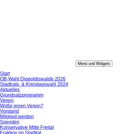
Zum
Inhalt
springen
Menü und Widgets
Konservative Mitte
Aus Erfahrung in die Zukunft.
Start
OB-Wahl Dippoldiswalde 2026
Stadtrats- & Kreistagswahl 2024
Aktuelles
Grundsatzprogramm
Verein
Wofür einen Verein?
Vorstand
Mitglied werden
Spenden
Konservative Mitte Freital
Fraktion im Stadtrat