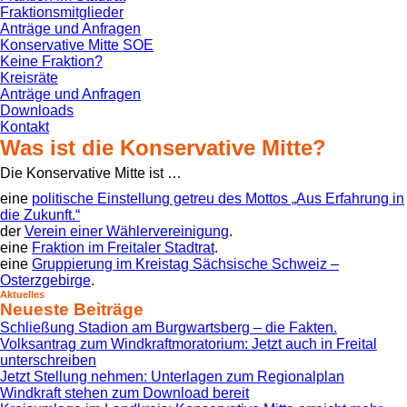
Fraktionsmitglieder
Anträge und Anfragen
Konservative Mitte SOE
Keine Fraktion?
Kreisräte
Anträge und Anfragen
Downloads
Kontakt
Was ist die Konservative Mitte?
Die Konservative Mitte ist …
eine
politische Einstellung getreu des Mottos „Aus Erfahrung in
die Zukunft.“
der
Verein einer Wählervereinigung
.
eine
Fraktion im Freitaler Stadtrat
.
eine
Gruppierung im Kreistag Sächsische Schweiz –
Osterzgebirge
.
Aktuelles
Neueste Beiträge
Schließung Stadion am Burgwartsberg – die Fakten.
Volksantrag zum Windkraftmoratorium: Jetzt auch in Freital
unterschreiben
Jetzt Stellung nehmen: Unterlagen zum Regionalplan
Windkraft stehen zum Download bereit