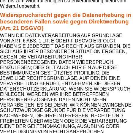
der bis zum Widerruf erfolgten Datenverarbeitung bleibt vom
Widerruf unberührt.
Widerspruchsrecht gegen die Datenerhebung in
besonderen Fällen sowie gegen Direktwerbung
(Art. 21 DSGVO)
WENN DIE DATENVERARBEITUNG AUF GRUNDLAGE
VON ART. 6 ABS. 1 LIT. E ODER F DSGVO ERFOLGT,
HABEN SIE JEDERZEIT DAS RECHT, AUS GRÜNDEN, DIE
SICH AUS IHRER BESONDEREN SITUATION ERGEBEN,
GEGEN DIE VERARBEITUNG IHRER
PERSONENBEZOGENEN DATEN WIDERSPRUCH
EINZULEGEN; DIES GILT AUCH FÜR EIN AUF DIESE
BESTIMMUNGEN GESTÜTZTES PROFILING. DIE
JEWEILIGE RECHTSGRUNDLAGE, AUF DENEN EINE
VERARBEITUNG BERUHT, ENTNEHMEN SIE DIESER
DATENSCHUTZERKLÄRUNG. WENN SIE WIDERSPRUCH
EINLEGEN, WERDEN WIR IHRE BETROFFENEN
PERSONENBEZOGENEN DATEN NICHT MEHR
VERARBEITEN, ES SEI DENN, WIR KÖNNEN ZWINGENDE
SCHUTZWÜRDIGE GRÜNDE FÜR DIE VERARBEITUNG
NACHWEISEN, DIE IHRE INTERESSEN, RECHTE UND
FREIHEITEN ÜBERWIEGEN ODER DIE VERARBEITUNG
DIENT DER GELTENDMACHUNG, AUSÜBUNG ODER
VERTEIDIGUNG VON RECHTSANSPRÜCHEN