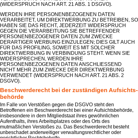
(WIDERSPRUCH NACH ART. 21 ABS. 1 DSGVO).
WERDEN IHRE PERSONENBEZOGENEN DATEN
VERARBEITET, UM DIREKTWERBUNG ZU BETREIBEN, SO
HABEN SIE DAS RECHT, JEDERZEIT WIDERSPRUCH
GEGEN DIE VERARBEITUNG SIE BETREFFENDER
PERSONENBEZOGENER DATEN ZUM ZWECKE
DERARTIGER WERBUNG EINZULEGEN; DIES GILT AUCH
FÜR DAS PROFILING, SOWEIT ES MIT SOLCHER
DIREKTWERBUNG IN VERBINDUNG STEHT. WENN SIE
WIDERSPRECHEN, WERDEN IHRE
PERSONENBEZOGENEN DATEN ANSCHLIESSEND
NICHT MEHR ZUM ZWECKE DER DIREKTWERBUNG
VERWENDET (WIDERSPRUCH NACH ART. 21 ABS. 2
DSGVO).
Beschwerde­recht bei der zuständigen Aufsichts­
behörde
Im Falle von Verstößen gegen die DSGVO steht den
Betroffenen ein Beschwerderecht bei einer Aufsichtsbehörde,
insbesondere in dem Mitgliedstaat ihres gewöhnlichen
Aufenthalts, ihres Arbeitsplatzes oder des Orts des
mutmaßlichen Verstoßes zu. Das Beschwerderecht besteht
unbeschadet anderweitiger verwaltungsrechtlicher oder
gerichtlicher Rechtsbehelfe.