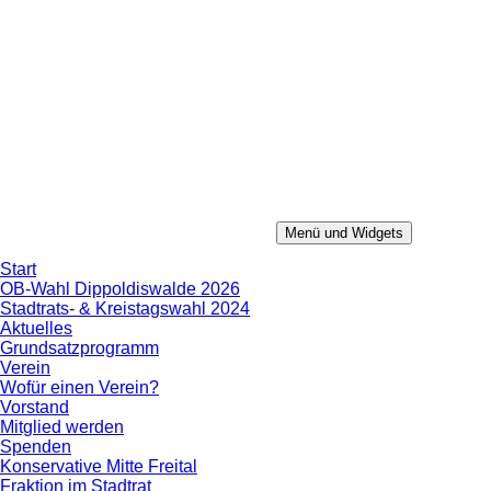
Zum
Inhalt
springen
Menü und Widgets
Konservative Mitte
Aus Erfahrung in die Zukunft.
Start
OB-Wahl Dippoldiswalde 2026
Stadtrats- & Kreistagswahl 2024
Aktuelles
Grundsatzprogramm
Verein
Wofür einen Verein?
Vorstand
Mitglied werden
Spenden
Konservative Mitte Freital
Fraktion im Stadtrat