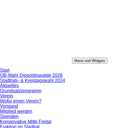
Zum
Inhalt
springen
Menü und Widgets
Konservative Mitte
Aus Erfahrung in die Zukunft.
Start
OB-Wahl Dippoldiswalde 2026
Stadtrats- & Kreistagswahl 2024
Aktuelles
Grundsatzprogramm
Verein
Wofür einen Verein?
Vorstand
Mitglied werden
Spenden
Konservative Mitte Freital
Fraktion im Stadtrat