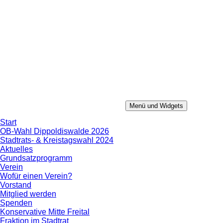
Zum
Inhalt
springen
Menü und Widgets
Konservative Mitte
Aus Erfahrung in die Zukunft.
Start
OB-Wahl Dippoldiswalde 2026
Stadtrats- & Kreistagswahl 2024
Aktuelles
Grundsatzprogramm
Verein
Wofür einen Verein?
Vorstand
Mitglied werden
Spenden
Konservative Mitte Freital
Fraktion im Stadtrat