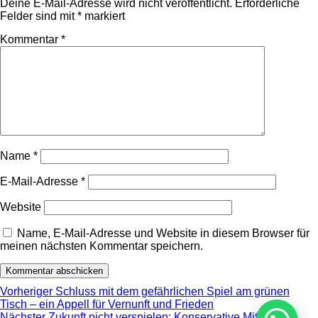
Deine E-Mail-Adresse wird nicht veröffentlicht.
Erforderliche
Felder sind mit
*
markiert
Kommentar
*
Name
*
E-Mail-Adresse
*
Website
Name, E-Mail-Adresse und Website in diesem Browser für
meinen nächsten Kommentar speichern.
Beitragsnavigation
Vorheriger
Vorheriger
Schluss mit dem gefährlichen Spiel am grünen
Beitrag:
Tisch – ein Appell für Vernunft und Frieden
Nächster
Nächster
Zukunft nicht verspielen: Konservative Mitte und