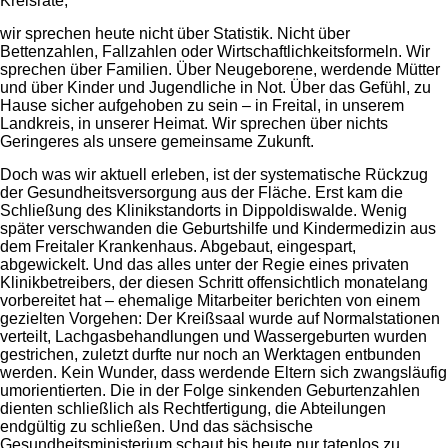
Kreisräte,
wir sprechen heute nicht über Statistik. Nicht über
Bettenzahlen, Fallzahlen oder Wirtschaftlichkeitsformeln. Wir
sprechen über Familien. Über Neugeborene, werdende Mütter
und über Kinder und Jugendliche in Not. Über das Gefühl, zu
Hause sicher aufgehoben zu sein – in Freital, in unserem
Landkreis, in unserer Heimat. Wir sprechen über nichts
Geringeres als unsere gemeinsame Zukunft.
Doch was wir aktuell erleben, ist der systematische Rückzug
der Gesundheitsversorgung aus der Fläche. Erst kam die
Schließung des Klinikstandorts in Dippoldiswalde. Wenig
später verschwanden die Geburtshilfe und Kindermedizin aus
dem Freitaler Krankenhaus. Abgebaut, eingespart,
abgewickelt. Und das alles unter der Regie eines privaten
Klinikbetreibers, der diesen Schritt offensichtlich monatelang
vorbereitet hat – ehemalige Mitarbeiter berichten von einem
gezielten Vorgehen: Der Kreißsaal wurde auf Normalstationen
verteilt, Lachgasbehandlungen und Wassergeburten wurden
gestrichen, zuletzt durfte nur noch an Werktagen entbunden
werden. Kein Wunder, dass werdende Eltern sich zwangsläufig
umorientierten. Die in der Folge sinkenden Geburtenzahlen
dienten schließlich als Rechtfertigung, die Abteilungen
endgültig zu schließen. Und das sächsische
Gesundheitsministerium schaut bis heute nur tatenlos zu.