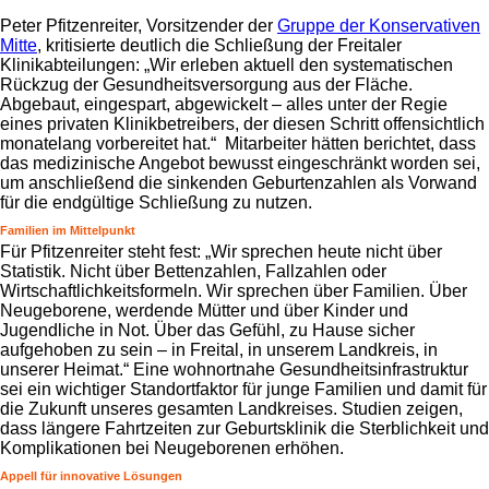
Peter Pfitzenreiter, Vorsitzender der
Gruppe der Konservativen
Mitte
, kritisierte deutlich die Schließung der Freitaler
Klinikabteilungen: „Wir erleben aktuell den systematischen
Rückzug der Gesundheitsversorgung aus der Fläche.
Abgebaut, eingespart, abgewickelt – alles unter der Regie
eines privaten Klinikbetreibers, der diesen Schritt offensichtlich
monatelang vorbereitet hat.“ Mitarbeiter hätten berichtet, dass
das medizinische Angebot bewusst eingeschränkt worden sei,
um anschließend die sinkenden Geburtenzahlen als Vorwand
für die endgültige Schließung zu nutzen.
Familien im Mittelpunkt
Für Pfitzenreiter steht fest: „Wir sprechen heute nicht über
Statistik. Nicht über Bettenzahlen, Fallzahlen oder
Wirtschaftlichkeitsformeln. Wir sprechen über Familien. Über
Neugeborene, werdende Mütter und über Kinder und
Jugendliche in Not. Über das Gefühl, zu Hause sicher
aufgehoben zu sein – in Freital, in unserem Landkreis, in
unserer Heimat.“ Eine wohnortnahe Gesundheitsinfrastruktur
sei ein wichtiger Standortfaktor für junge Familien und damit für
die Zukunft unseres gesamten Landkreises. Studien zeigen,
dass längere Fahrtzeiten zur Geburtsklinik die Sterblichkeit und
Komplikationen bei Neugeborenen erhöhen.
Appell für innovative Lösungen