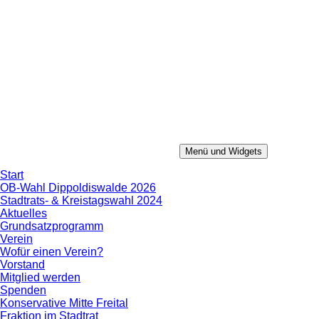
Zum
Inhalt
springen
Menü und Widgets
Konservative Mitte
Aus Erfahrung in die Zukunft.
Start
OB-Wahl Dippoldiswalde 2026
Stadtrats- & Kreistagswahl 2024
Aktuelles
Grundsatzprogramm
Verein
Wofür einen Verein?
Vorstand
Mitglied werden
Spenden
Konservative Mitte Freital
Fraktion im Stadtrat