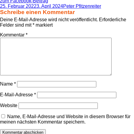
zum Facebook-Beitrag
Veröffentlicht
Autor
25. Februar 2022
3. April 2024
Peter Pfitzenreiter
am
Schreibe einen Kommentar
Deine E-Mail-Adresse wird nicht veröffentlicht.
Erforderliche
Felder sind mit
*
markiert
Kommentar
*
Name
*
E-Mail-Adresse
*
Website
Name, E-Mail-Adresse und Website in diesem Browser für
meinen nächsten Kommentar speichern.