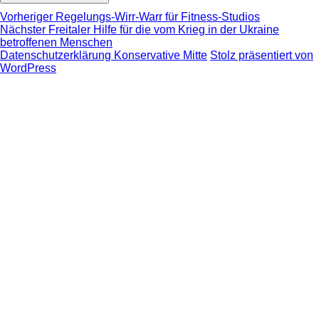
Beitragsnavigation
Vorheriger
Vorheriger
Regelungs-Wirr-Warr für Fitness-Studios
Nächster
Beitrag:
Nächster
Freitaler Hilfe für die vom Krieg in der Ukraine
Beitrag:
betroffenen Menschen
Datenschutzerklärung Konservative Mitte
Stolz präsentiert von
WordPress