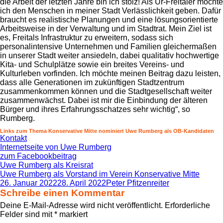
die Arbeit der letzten Jahre bin ich stolz! Als Ur-Freitaler möchte
ich den Menschen in meiner Stadt Verlässlichkeit geben. Dafür
braucht es realistische Planungen und eine lösungsorientierte
Arbeitsweise in der Verwaltung und im Stadtrat. Mein Ziel ist
es, Freitals Infrastruktur zu erweitern, sodass sich
personalintensive Unternehmen und Familien gleichermaßen
in unserer Stadt weiter ansiedeln, dabei qualitativ hochwertige
Kita- und Schulplätze sowie ein breites Vereins- und
Kulturleben vorfinden. Ich möchte meinen Beitrag dazu leisten,
dass alle Generationen im zukünftigen Stadtzentrum
zusammenkommen können und die Stadtgesellschaft weiter
zusammenwächst. Dabei ist mir die Einbindung der älteren
Bürger und ihres Erfahrungsschatzes sehr wichtig“, so
Rumberg.
Links zum Thema Konservative Mitte nominiert Uwe Rumberg als OB-Kandidaten
Kontakt
Internetseite von Uwe Rumberg
zum Facebookbeitrag
Uwe Rumberg als Kreisrat
Uwe Rumberg als Vorstand im Verein Konservative Mitte
Veröffentlicht
Autor
26. Januar 2022
28. April 2022
Peter Pfitzenreiter
am
Schreibe einen Kommentar
Deine E-Mail-Adresse wird nicht veröffentlicht.
Erforderliche
Felder sind mit
*
markiert