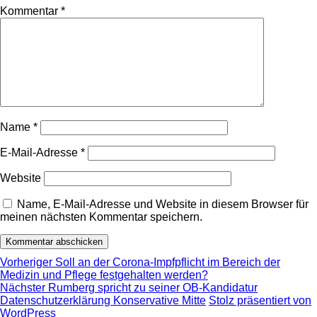
Kommentar
*
Name
*
E-Mail-Adresse
*
Website
Name, E-Mail-Adresse und Website in diesem Browser für
meinen nächsten Kommentar speichern.
Beitragsnavigation
Vorheriger
Vorheriger
Soll an der Corona-Impfpflicht im Bereich der
Beitrag:
Medizin und Pflege festgehalten werden?
Nächster
Nächster
Rumberg spricht zu seiner OB-Kandidatur
Beitrag:
Datenschutzerklärung Konservative Mitte
Stolz präsentiert von
WordPress