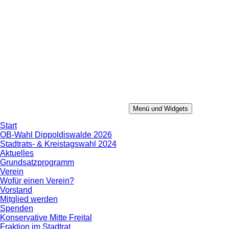
Zum
Inhalt
springen
Menü und Widgets
Konservative Mitte
Aus Erfahrung in die Zukunft.
Start
OB-Wahl Dippoldiswalde 2026
Stadtrats- & Kreistagswahl 2024
Aktuelles
Grundsatzprogramm
Verein
Wofür einen Verein?
Vorstand
Mitglied werden
Spenden
Konservative Mitte Freital
Fraktion im Stadtrat