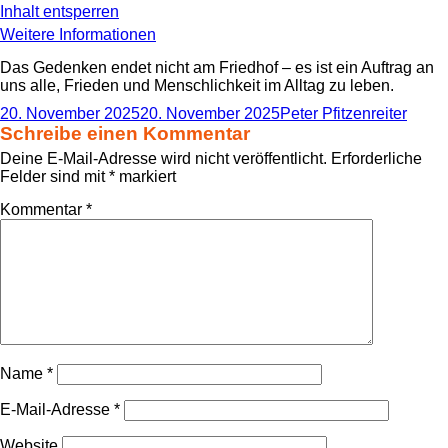
Inhalt entsperren
Weitere Informationen
Das Gedenken endet nicht am Friedhof – es ist ein Auftrag an
uns alle, Frieden und Menschlichkeit im Alltag zu leben.
Veröffentlicht
Autor
20. November 2025
20. November 2025
Peter Pfitzenreiter
am
Schreibe einen Kommentar
Deine E-Mail-Adresse wird nicht veröffentlicht.
Erforderliche
Felder sind mit
*
markiert
Kommentar
*
Name
*
E-Mail-Adresse
*
Website