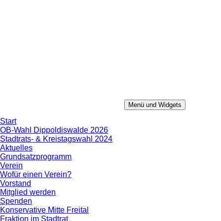
Zum
Inhalt
springen
Menü und Widgets
Konservative Mitte
Aus Erfahrung in die Zukunft.
Start
OB-Wahl Dippoldiswalde 2026
Stadtrats- & Kreistagswahl 2024
Aktuelles
Grundsatzprogramm
Verein
Wofür einen Verein?
Vorstand
Mitglied werden
Spenden
Konservative Mitte Freital
Fraktion im Stadtrat