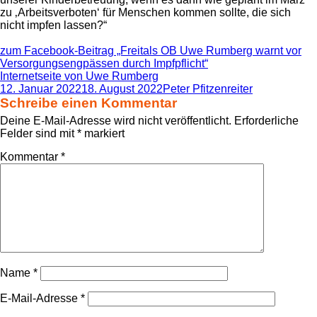
zu ‚Arbeitsverboten‘ für Menschen kommen sollte, die sich
nicht impfen lassen?“
zum Facebook-Beitrag „Freitals OB Uwe Rumberg warnt vor
Versorgungsengpässen durch Impfpflicht
“
Internetseite von Uwe Rumberg
Veröffentlicht
Autor
12. Januar 2022
18. August 2022
Peter Pfitzenreiter
am
Schreibe einen Kommentar
Deine E-Mail-Adresse wird nicht veröffentlicht.
Erforderliche
Felder sind mit
*
markiert
Kommentar
*
Name
*
E-Mail-Adresse
*