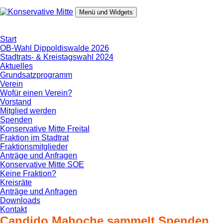
Zum
Inhalt
Menü und Widgets
springen
Konservative Mitte
Aus Erfahrung in die Zukunft.
Start
OB-Wahl Dippoldiswalde 2026
Stadtrats- & Kreistagswahl 2024
Aktuelles
Grundsatzprogramm
Verein
Wofür einen Verein?
Vorstand
Mitglied werden
Spenden
Konservative Mitte Freital
Fraktion im Stadtrat
Fraktionsmitglieder
Anträge und Anfragen
Konservative Mitte SOE
Keine Fraktion?
Kreisräte
Anträge und Anfragen
Downloads
Kontakt
Candido Mahoche sammelt Spenden