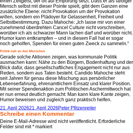
einen Zeitgeist, der oft auf Empörung setzt. Dass er als farbiger
Mensch selbst mit dieser Pointe spielt, gibt dem Ganzen eine
zusätzliche Ebene: nicht Provokation um der Provokation
willen, sondern ein Plädoyer für Gelassenheit, Freiheit und
Selbstbestimmung. Dazu Mahoche: „Ich lasse mir von einer
zunehmend überdrehten Cancel Culture nicht vorschreiben,
worüber ich als schwarzer Mann lachen darf und worüber nicht.
Humor kann entkrampfen – und in diesem Fall hat er sogar
noch geholfen, Spenden für einen guten Zweck zu sammeln.“
Politik nah an den Menschen
Gerade solche Aktionen zeigen, was kommunale Politik
ausmachen kann: Nähe zu den Bürgern, Bodenhaftung und der
Blick dafür, dass gesellschaftliches Engagement nicht nur aus
Reden, sondern aus Taten besteht. Candido Mahoche steht
seit Jahren für genau diese Mischung aus persönlicher
Lebenserfahrung, ehrenamtlichem Einsatz und klarer Position.
Mit seiner Spendenaktion zum Politischen Aschermittwoch hat
er nun erneut deutlich gemacht: Man kann klare Kante zeigen,
Humor beweisen und zugleich ganz praktisch helfen.
Veröffentlicht
Autor
21. April 2026
21. April 2026
Peter Pfitzenreiter
am
Schreibe einen Kommentar
Deine E-Mail-Adresse wird nicht veröffentlicht.
Erforderliche
Felder sind mit
*
markiert