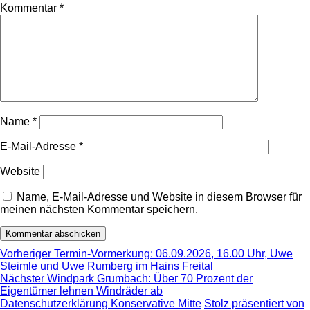
Kommentar
*
Name
*
E-Mail-Adresse
*
Website
Name, E-Mail-Adresse und Website in diesem Browser für
meinen nächsten Kommentar speichern.
Beitragsnavigation
Vorheriger
Vorheriger
Termin-Vormerkung: 06.09.2026, 16.00 Uhr, Uwe
Beitrag:
Steimle und Uwe Rumberg im Hains Freital
Nächster
Nächster
Windpark Grumbach: Über 70 Prozent der
Beitrag:
Eigentümer lehnen Windräder ab
Datenschutzerklärung Konservative Mitte
Stolz präsentiert von