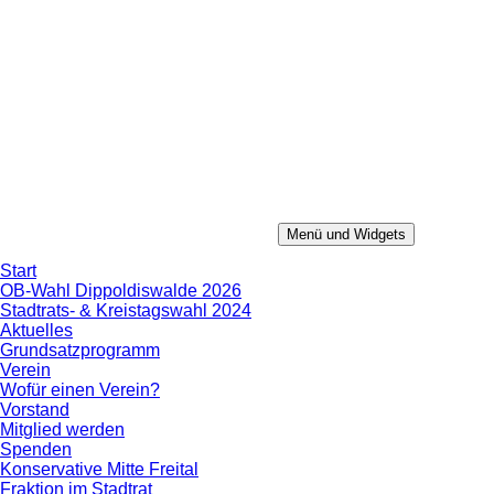
Zum
Inhalt
springen
Menü und Widgets
Konservative Mitte
Aus Erfahrung in die Zukunft.
Start
OB-Wahl Dippoldiswalde 2026
Stadtrats- & Kreistagswahl 2024
Aktuelles
Grundsatzprogramm
Verein
Wofür einen Verein?
Vorstand
Mitglied werden
Spenden
Konservative Mitte Freital
Fraktion im Stadtrat