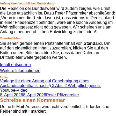
Anfang einer bedrohlichen Entwicklung
Die Reaktion der Bundeswehr wird zudem zeigen, wie Ernst
die Lage tatsächlich ist. Dazu Peter Pfitzenreiter abschließend:
„Wenn immer die Rede davon ist, dass wir uns in Deutschland
in einer Friedenszeit befinden, wäre eine solche Änderung im
Wehrpflichtgesetz nicht nötig gewesen. Wir scheinen uns am
Anfang einer bedrohlichen Entwicklung zu befinden!“
Youtube-Video
Sie sehen gerade einen Platzhalterinhalt von
Standard
. Um
auf den eigentlichen Inhalt zuzugreifen, klicken Sie auf den
Button unten. Bitte beachten Sie, dass dabei Daten an
Drittanbieter weitergegeben werden.
Inhalt entsperren
Weitere Informationen
Links
Vorlage für einen Antrag auf Genehmigung eines
Auslandsaufenthalts nach § 3 Abs. 2 Wehrpflichtgesetz
Youtube-Video
Veröffentlicht
Autor
8. April 2026
8. April 2026
Peter Pfitzenreiter
am
Schreibe einen Kommentar
Deine E-Mail-Adresse wird nicht veröffentlicht.
Erforderliche
Felder sind mit
*
markiert