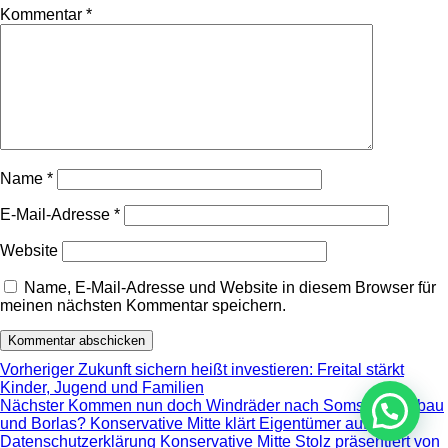
Kommentar
*
Name
*
E-Mail-Adresse
*
Website
Name, E-Mail-Adresse und Website in diesem Browser für
meinen nächsten Kommentar speichern.
Beitragsnavigation
Vorheriger
Vorheriger
Zukunft sichern heißt investieren: Freital stärkt
Beitrag:
Kinder, Jugend und Familien
Nächster
Nächster
Kommen nun doch Windräder nach Somsdorf, Lübau
Beitrag:
und Borlas? Konservative Mitte klärt Eigentümer auf
Datenschutzerklärung Konservative Mitte
Stolz präsentiert von