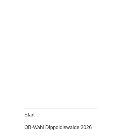
Aus Erfahrung in die Zukunft.
Konservative
Mitte
Start
OB-Wahl Dippoldiswalde 2026