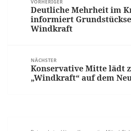
VORHERIGER
Deutliche Mehrheit im Kr
Vorheriger
informiert Grundstücks
Beitrag:
Windkraft
NÄCHSTER
Konservative Mitte lädt 
Nächster
„Windkraft“ auf dem Neu
Beitrag: