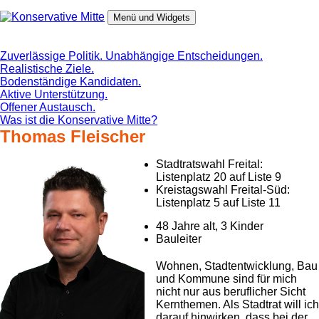
Zum
Inhalt
Menü und Widgets
springen
Konservative Mitte
Aus Erfahrung in die Zukunft.
Zuverlässige Politik. Unabhängige Entscheidungen.
Realistische Ziele.
Bodenständige Kandidaten.
Aktive Unterstützung.
Offener Austausch.
Was ist die Konservative Mitte?
Thomas Fleischer
Stadtratswahl Freital:
Listenplatz 20 auf Liste 9
Kreistagswahl Freital-Süd:
Listenplatz 5 auf Liste 11
48 Jahre alt, 3 Kinder
Bauleiter
Wohnen, Stadtentwicklung, Bau
und Kommune sind für mich
nicht nur aus beruflicher Sicht
Kernthemen. Als Stadtrat will ich
darauf hinwirken, dass bei der